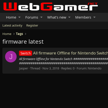
Home
Forums
What's new
Members
Latest activity
Register
Home
Tags
firmware latest
All firmware Offline for Nintendo Switch
Switch
J
All firmware Offline for Nintendo Switch #########
###############################################
Jasper
Thread
Nov 3, 2018
Replies: 0
Forum:
Nintendo