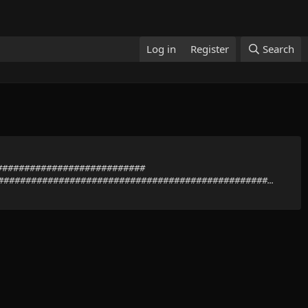
Log in
Register
Search
##############################
################################################...