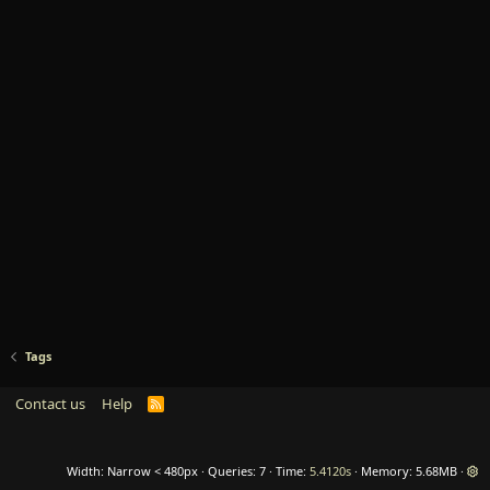
Tags
Contact us
Help
R
S
S
Width
Queries
7
Time
5.4120s
Memory
5.68MB