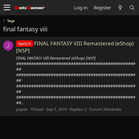
Log in
Register
Tags
final fantasy viii
FINAL FANTASY VIII Remastered (eShop)
Switch
J
[NSP]
FINAL FANTASY VIII Remastered (eShop) [NSP]
################################################
##
################################################
##
################################################
##
################################################
##...
Jasper
Thread
Sep 5, 2019
Replies: 2
Forum:
Nintendo