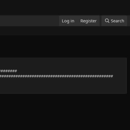
Log in
Register
Search
########
##################################################