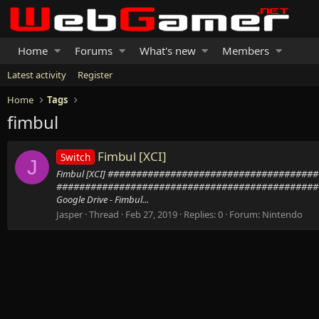
Home
Forums
What's new
Members
Latest activity
Register
Home
Tags
fimbul
Fimbul [XCI]
Switch
J
Fimbul [XCI] ###################################
##############################################
Google Drive - Fimbul...
Jasper
Thread
Feb 27, 2019
Replies: 0
Forum:
Nintendo