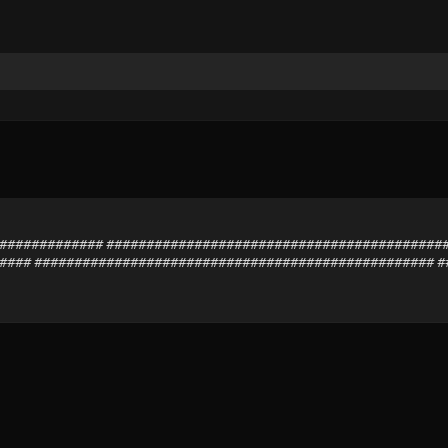
############### ##########################################
#### ################################################## 