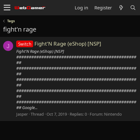
Log in
Register
Tags
fight'n rage
Fight'N Rage (eShop) [NSP]
Switch
J
Fight'N Rage (eShop) [NSP]
################################################
##
################################################
##
################################################
##
################################################
##
################################################
## Google...
Jasper
Thread
Oct 7, 2019
Replies: 0
Forum:
Nintendo