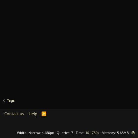
Tags
Contact us
Help
R
S
S
Width
Queries
7
Time
10.1782s
Memory
5.68MB