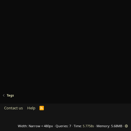
Tags
Contact us
Help
R
S
S
Width
Queries
7
Time
5.7758s
Memory
5.68MB