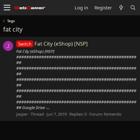
Log in
Register
Tags
fat city
Fat City (eShop) [NSP]
Switch
J
Fat City (eShop) [NSP]
################################################
##
################################################
##
################################################
##
################################################
##
################################################
## Google Drive -...
Jasper
Thread
Jun 7, 2019
Replies: 0
Forum:
Nintendo