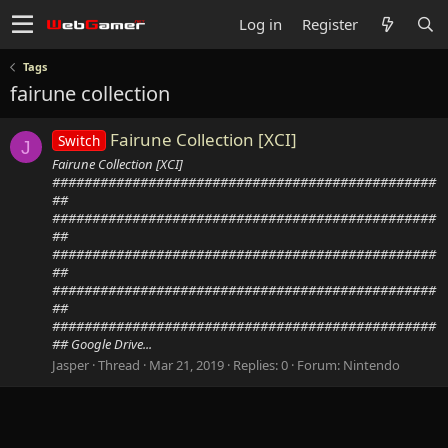
Log in
Register
Tags
fairune collection
Fairune Collection [XCI]
Switch
J
Fairune Collection [XCI]
################################################
##
################################################
##
################################################
##
################################################
##
################################################
## Google Drive...
Jasper
Thread
Mar 21, 2019
Replies: 0
Forum:
Nintendo