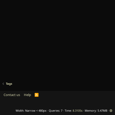
Tags
Contact us
Help
R
S
S
Width
Queries
7
Time
8.3105s
Memory
5.47MB