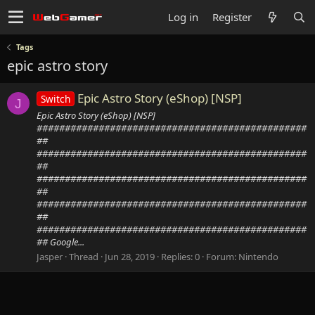
Log in
Register
Tags
epic astro story
Epic Astro Story (eShop) [NSP]
Switch
J
Epic Astro Story (eShop) [NSP]
################################################
##
################################################
##
################################################
##
################################################
##
################################################
## Google...
Jasper
Thread
Jun 28, 2019
Replies: 0
Forum:
Nintendo