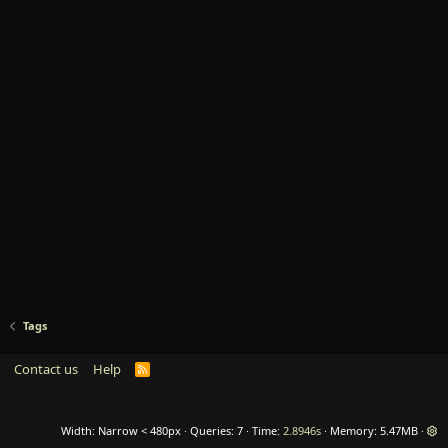
Tags
Contact us
Help
R
S
S
Width
Queries
7
Time
2.8946s
Memory
5.47MB