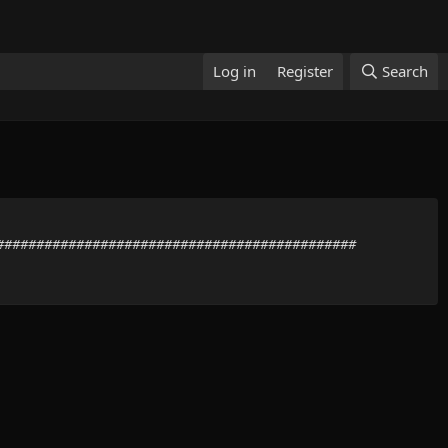
Log in
Register
Search
##################################################