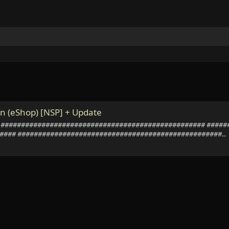
on (eShop) [NSP] + Update
P] + Update ################################################## 
### ##################################################...