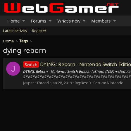
Home
Forums
What's new
Members
Latest activity
Register
Home
Tags
dying reborn
DYING: Reborn - Nintendo Switch Editi
Switch
J
DYING: Reborn - Nintendo Switch Edition (eShop) [NS
###############################################
Jasper
Thread
Jan 28, 2019
Replies: 0
Forum:
Nintendo