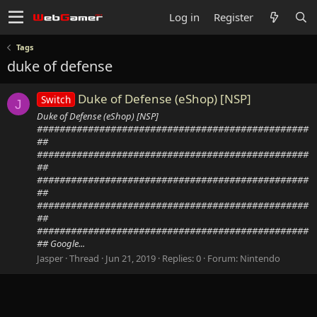
Log in
Register
Tags
duke of defense
Duke of Defense (eShop) [NSP]
Switch
J
Duke of Defense (eShop) [NSP]
################################################
##
################################################
##
################################################
##
################################################
##
################################################
## Google...
Jasper
Thread
Jun 21, 2019
Replies: 0
Forum:
Nintendo