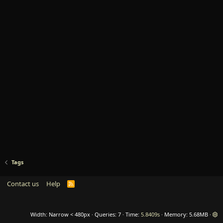
Tags
Contact us
Help
R
S
S
Width
Queries
7
Time
5.8409s
Memory
5.68MB