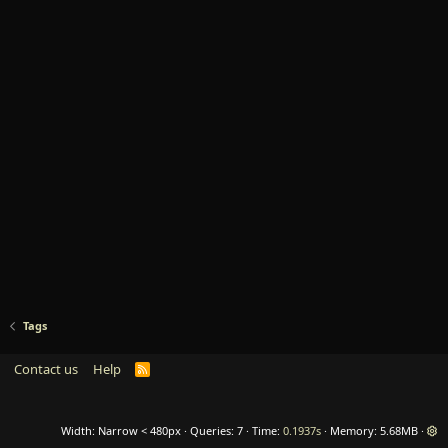
Tags
Contact us
Help
R
S
S
Width
Queries
7
Time
0.1937s
Memory
5.68MB