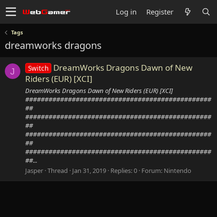
Log in
Register
Tags
dreamworks dragons
DreamWorks Dragons Dawn of New
Switch
J
Riders (EUR) [XCI]
DreamWorks Dragons Dawn of New Riders (EUR) [XCI]
################################################
##
################################################
##
################################################
##
################################################
##...
Jasper
Thread
Jan 31, 2019
Replies: 0
Forum:
Nintendo