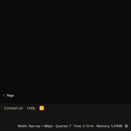
Tags
Contact us
Help
R
S
S
Width
Queries
7
Time
0.1814s
Memory
5.47MB