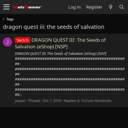
Log in
Register
Tags
dragon quest iii: the seeds of salvation
DRAGON QUEST III: The Seeds of
Switch
J
Salvation (eShop) [NSP]
DRAGON QUEST III: The Seeds of Salvation (eShop) [NSP]
################################################
##
################################################
##
################################################
##
################################################
##...
Jasper
Thread
Oct 7, 2019
Replies: 0
Forum:
Nintendo