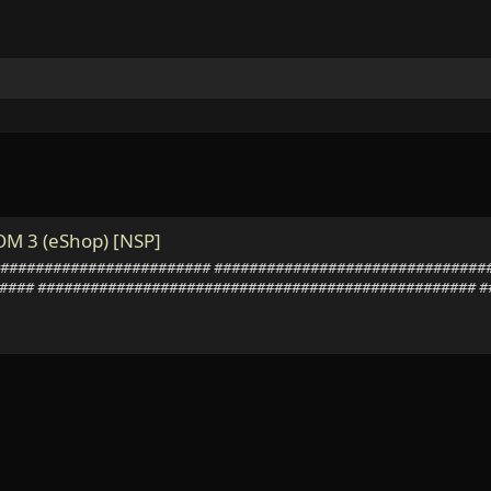
OM 3 (eShop) [NSP]
############################ ##############################
#### ################################################## 