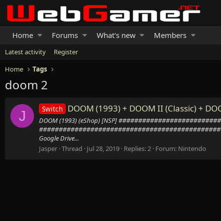
Home
Forums
What's new
Members
Latest activity
Register
Home
Tags
doom 2
DOOM (1993) + DOOM II (Classic) + DO
Switch
J
DOOM (1993) (eShop) [NSP] ######################
##############################################
Google Drive...
Jasper
Thread
Jul 28, 2019
Replies: 2
Forum:
Nintendo