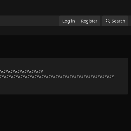
Log in
Register
Search
####################
##################################################