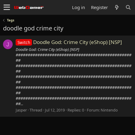
Log in
Register
Tags
doodle god crime city
Doodle God: Crime City (eShop) [NSP]
Switch
J
Doodle God: Crime City (eShop) [NSP]
################################################
##
################################################
##
################################################
##
################################################
##
################################################
##...
Jasper
Thread
Jul 12, 2019
Replies: 0
Forum:
Nintendo