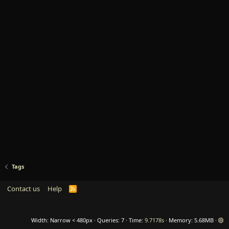
Tags
Contact us
Help
R
S
S
Width
Queries
7
Time
9.7178s
Memory
5.68MB