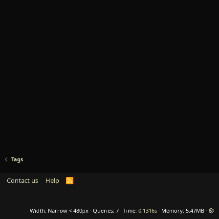
Tags
Contact us
Help
R
S
S
Width
Queries
7
Time
0.1316s
Memory
5.47MB