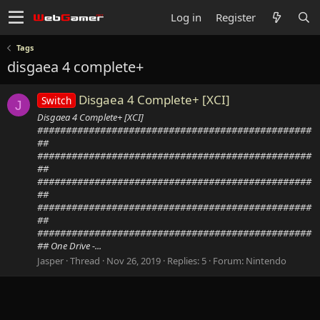
Log in
Register
Tags
disgaea 4 complete+
Disgaea 4 Complete+ [XCI]
Switch
J
Disgaea 4 Complete+ [XCI]
################################################
##
################################################
##
################################################
##
################################################
##
################################################
## One Drive -...
Jasper
Thread
Nov 26, 2019
Replies: 5
Forum:
Nintendo