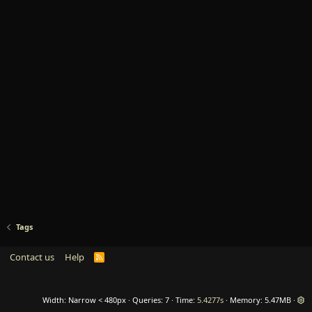
Tags
Contact us
Help
R
S
S
Width
Queries
7
Time
5.4277s
Memory
5.47MB