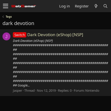
Log in
Register
Tags
dark devotion
Dark Devotion (eShop) [NSP]
Switch
J
Dark Devotion (eShop) [NSP]
################################################
##
################################################
##
################################################
##
################################################
##
################################################
## Google...
Jasper
Thread
Nov 12, 2019
Replies: 0
Forum:
Nintendo