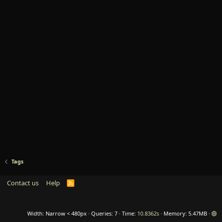
Tags
Contact us
Help
R
S
S
Width
Queries
7
Time
10.8362s
Memory
5.47MB