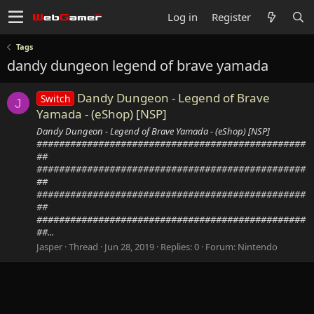
Log in
Register
Tags
dandy dungeon legend of brave yamada
Dandy Dungeon - Legend of Brave
Switch
J
Yamada - (eShop) [NSP]
Dandy Dungeon - Legend of Brave Yamada - (eShop) [NSP]
################################################
##
################################################
##
################################################
##
################################################
##...
Jasper
Thread
Jun 28, 2019
Replies: 0
Forum:
Nintendo