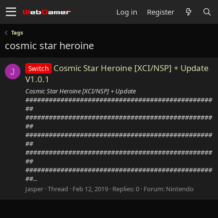
Log in
Register
Tags
cosmic star heroine
Cosmic Star Heroine [XCI/NSP] + Update
Switch
J
V1.0.1
Cosmic Star Heroine [XCI/NSP] + Update
################################################
##
################################################
##
################################################
##
################################################
##
################################################
##...
Jasper
Thread
Feb 12, 2019
Replies: 0
Forum:
Nintendo