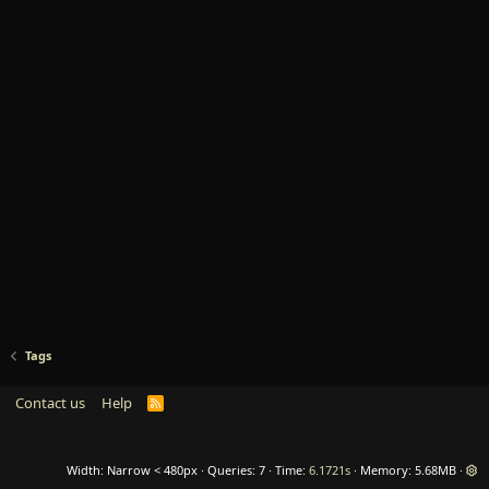
Tags
Contact us
Help
R
S
S
Width
Queries
7
Time
6.1721s
Memory
5.68MB