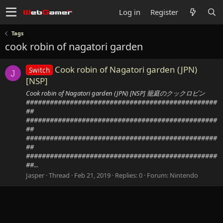
Log in
Register
Tags
cook robin of nagatori garden
Cook robin of Nagatori garden (JPN)
Switch
J
[NSP]
Cook robin of Nagatori garden (JPN) [NSP] 籠庭のクックロビン
################################################
##
################################################
##
################################################
##
################################################
##...
Jasper
Thread
Feb 21, 2019
Replies: 0
Forum:
Nintendo