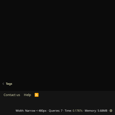
Tags
Contact us
Help
R
S
S
Width
Queries
7
Time
0.1787s
Memory
5.68MB