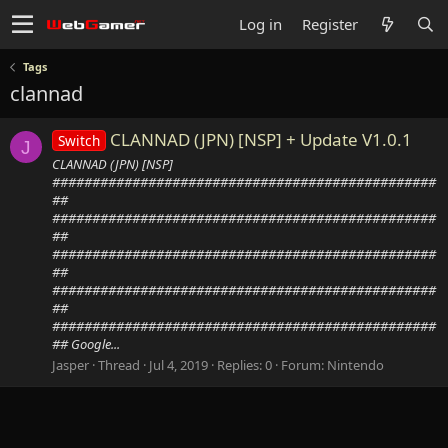
Log in
Register
Tags
clannad
CLANNAD (JPN) [NSP] + Update V1.0.1
Switch
J
CLANNAD (JPN) [NSP]
################################################
##
################################################
##
################################################
##
################################################
##
################################################
## Google...
Jasper
Thread
Jul 4, 2019
Replies: 0
Forum:
Nintendo