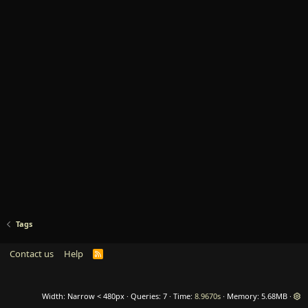
Tags
Contact us
Help
R
S
S
Width
Queries
7
Time
8.9670s
Memory
5.68MB