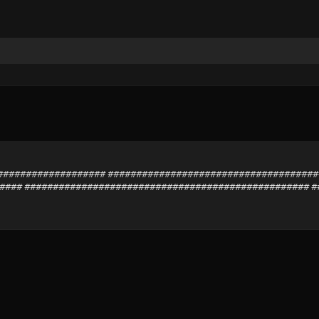
##################### ####################################
#### ################################################## 