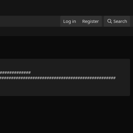
Log in
Register
Search
##############
##################################################