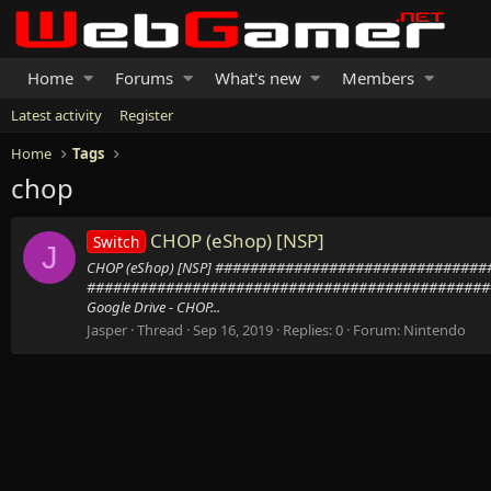
Home
Forums
What's new
Members
Latest activity
Register
Home
Tags
chop
CHOP (eShop) [NSP]
Switch
J
CHOP (eShop) [NSP] #############################
##############################################
Google Drive - CHOP...
Jasper
Thread
Sep 16, 2019
Replies: 0
Forum:
Nintendo