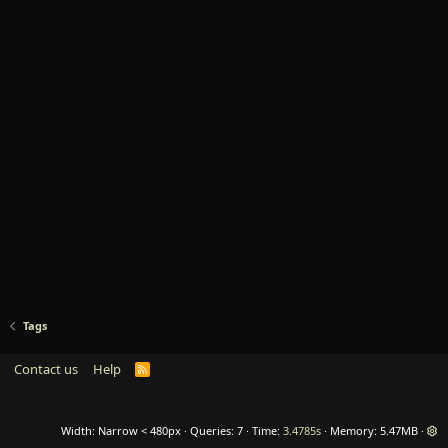
Tags
Contact us
Help
R
S
S
Width
Queries
7
Time
3.4785s
Memory
5.47MB