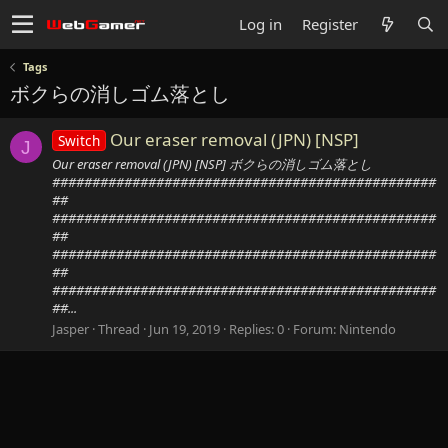
Log in
Register
Tags
ボクらの消しゴム落とし
Our eraser removal (JPN) [NSP]
Switch
J
Our eraser removal (JPN) [NSP] ボクらの消しゴム落とし
################################################
##
################################################
##
################################################
##
################################################
##...
Jasper
Thread
Jun 19, 2019
Replies: 0
Forum:
Nintendo