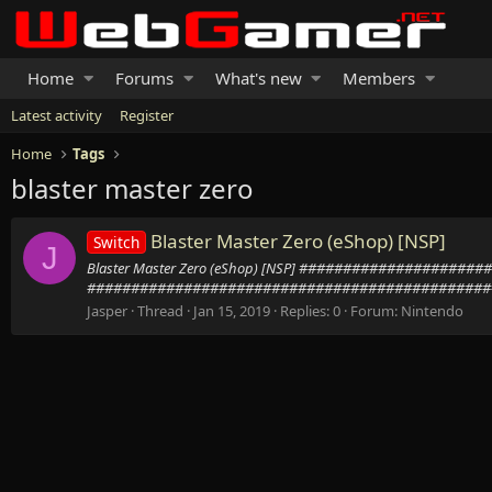
Home
Forums
What's new
Members
Latest activity
Register
Home
Tags
blaster master zero
Blaster Master Zero (eShop) [NSP]
Switch
J
Blaster Master Zero (eShop) [NSP] ################
###############################################
Jasper
Thread
Jan 15, 2019
Replies: 0
Forum:
Nintendo