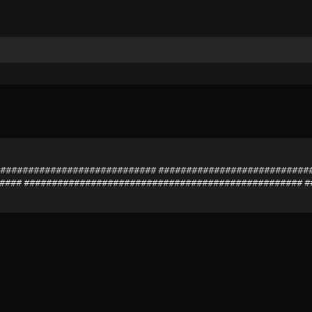
################################## #########################
### ################################################## ##