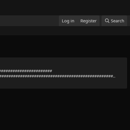
Log in
Register
Search
#########################
################################################...