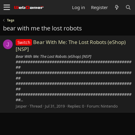
Log in
Register
Tags
bear with me the lost robots
Bear With Me: The Lost Robots (eShop)
Switch
J
[NSP]
Bear With Me: The Lost Robots (eShop) [NSP]
################################################
##
################################################
##
################################################
##
################################################
##...
Jasper
Thread
Jul 31, 2019
Replies: 0
Forum:
Nintendo