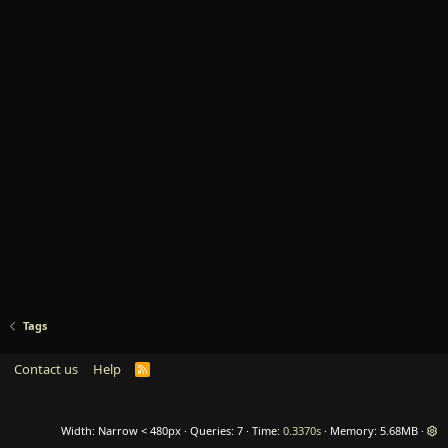
Tags
Contact us
Help
R
S
S
Width
Queries
7
Time
0.3370s
Memory
5.68MB