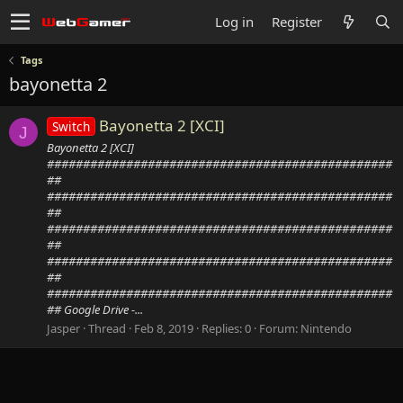
Log in
Register
Tags
bayonetta 2
Bayonetta 2 [XCI]
Switch
J
Bayonetta 2 [XCI]
################################################
##
################################################
##
################################################
##
################################################
##
################################################
## Google Drive -...
Jasper
Thread
Feb 8, 2019
Replies: 0
Forum:
Nintendo