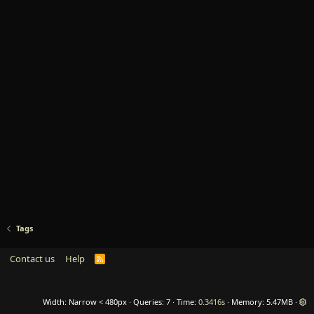
Tags
Contact us
Help
R
S
S
Width
Queries
7
Time
0.3416s
Memory
5.47MB