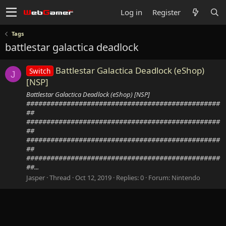
Log in
Register
Tags
battlestar galactica deadlock
Battlestar Galactica Deadlock (eShop)
Switch
J
[NSP]
Battlestar Galactica Deadlock (eShop) [NSP]
################################################
##
################################################
##
################################################
##
################################################
##...
Jasper
Thread
Oct 12, 2019
Replies: 0
Forum:
Nintendo