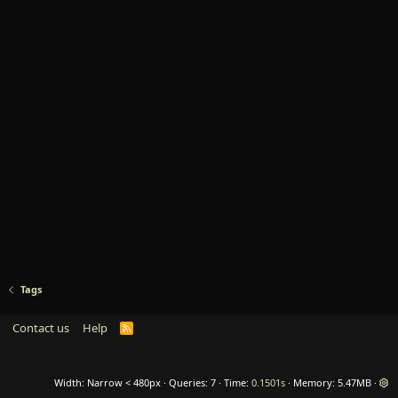
Tags
Contact us
Help
R
S
S
Width
Queries
7
Time
0.1501s
Memory
5.47MB