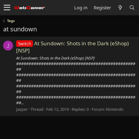
Log in
Register
Tags
at sundown
At Sundown: Shots in the Dark (eShop)
Switch
J
[NSP]
At Sundown: Shots in the Dark (eShop) [NSP]
################################################
##
################################################
##
################################################
##
################################################
##...
Jasper
Thread
Feb 12, 2019
Replies: 0
Forum:
Nintendo