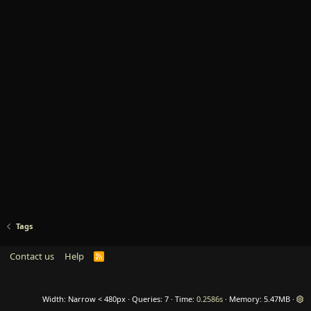
Tags
Contact us
Help
R
S
S
Width
Queries
7
Time
0.2586s
Memory
5.47MB