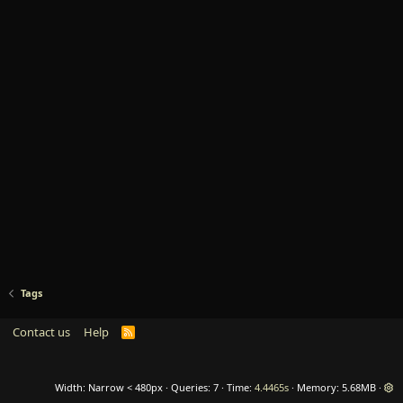
Tags
Contact us
Help
R
S
S
Width
Queries
7
Time
4.4465s
Memory
5.68MB