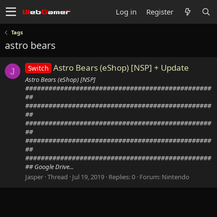
Log in
Register
Tags
astro bears
Astro Bears (eShop) [NSP] + Update
Switch
J
Astro Bears (eShop) [NSP]
################################################
##
################################################
##
################################################
##
################################################
##
################################################
## Google Drive...
Jasper
Thread
Jul 19, 2019
Replies: 0
Forum:
Nintendo