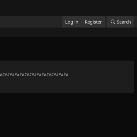
Log in
Register
Search
###############################