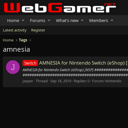
Home
Forums
What's new
Members
Latest activity
Register
Home
Tags
amnesia
AMNESIA for Nintendo Switch (eShop) 
Switch
J
AMNESIA for Nintendo Switch (eShop) [NSP] ########
###############################################
Jasper
Thread
Sep 18, 2019
Replies: 0
Forum:
Nintendo