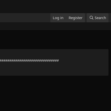
Log in
Register
Search
#################################