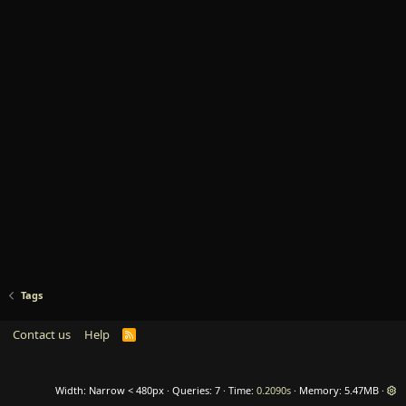
Tags
Contact us
Help
R
S
S
Width
Queries
7
Time
0.2090s
Memory
5.47MB