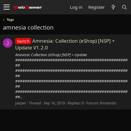
Log in
Register
Tags
amnesia collection
Amnesia: Collection (eShop) [NSP] +
Switch
J
Update V1.2.0
Amnesia: Collection (eShop) [NSP] + Update
################################################
##
################################################
##
################################################
##
################################################
##...
Jasper
Thread
Sep 16, 2019
Replies: 0
Forum:
Nintendo