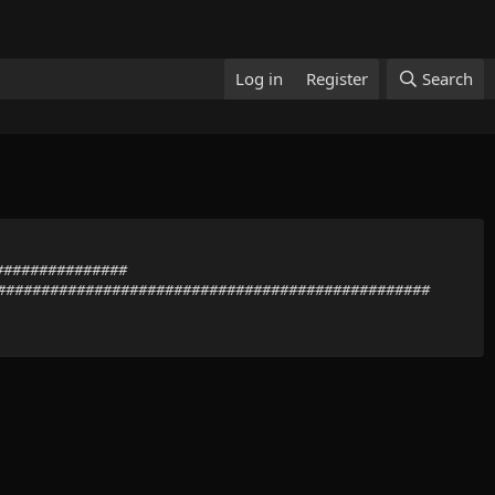
Log in
Register
Search
################
##################################################