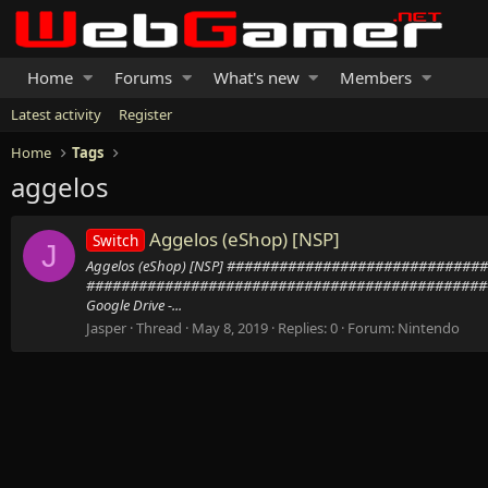
Home
Forums
What's new
Members
Latest activity
Register
Home
Tags
aggelos
Aggelos (eShop) [NSP]
Switch
J
Aggelos (eShop) [NSP] ##########################
##############################################
Google Drive -...
Jasper
Thread
May 8, 2019
Replies: 0
Forum:
Nintendo