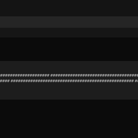
######################## ##################################
#### ################################################## 