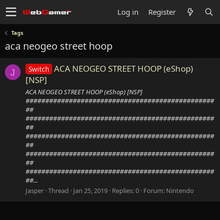
Log in
Register
Tags
aca neogeo street hoop
ACA NEOGEO STREET HOOP (eShop)
Switch
J
[NSP]
ACA NEOGEO STREET HOOP (eShop) [NSP]
################################################
##
################################################
##
################################################
##
################################################
##
################################################
##...
Jasper
Thread
Jan 25, 2019
Replies: 0
Forum:
Nintendo