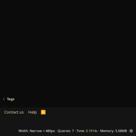
Tags
Contact us
Help
R
S
S
Width
Queries
7
Time
0.1914s
Memory
5.68MB