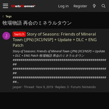
Log in
Register
Tags
牧場物語 再会のミネラルタウン
Story of Seasons: Friends of Mineral
Switch
J
Town (JPN) [XCI/NSP] + Update + DLC + ENG
Patch
Story of Seasons: Friends of Mineral Town (JPN) [XCI/NSP] + Update
+ DLC + ENG Patch 牧場物語 再会のミネラルタウン
################################################
##
################################################
##
################################################
##...
Jasper
Thread
Nov 9, 2019
Replies: 3
Forum:
Nintendo