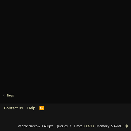
Tags
Contact us
Help
R
S
S
Width
Queries
7
Time
0.1371s
Memory
5.47MB