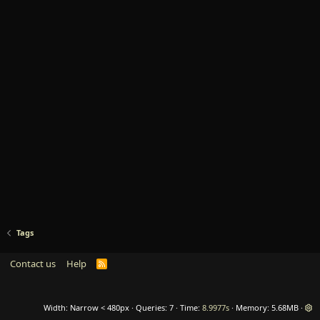
Tags
Contact us
Help
R
S
S
Width
Queries
7
Time
8.9977s
Memory
5.68MB