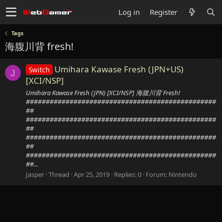
Log in
Register
Tags
海腹川背 fresh!
Umihara Kawase Fresh (JPN+US)
Switch
J
[XCI/NSP]
Umihara Kawase Fresh (JPN) [XCI/NSP] 海腹川背 Fresh!
################################################
##
################################################
##
################################################
##
################################################
##...
Jasper
Thread
Apr 25, 2019
Replies: 0
Forum:
Nintendo