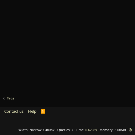
Tags
Contact us
Help
R
S
S
Width
Queries
7
Time
6.6298s
Memory
5.68MB