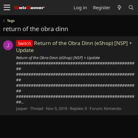
Log in
Register
Tags
return of the obra dinn
Return of the Obra Dinn (eShop) [NSP] +
Switch
J
Update
Return of the Obra Dinn (eShop) [NSP] + Update
################################################
##
################################################
##
################################################
##
################################################
##...
Jasper
Thread
Nov 9, 2019
Replies: 0
Forum:
Nintendo