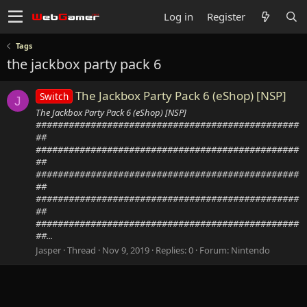
Log in
Register
Tags
the jackbox party pack 6
The Jackbox Party Pack 6 (eShop) [NSP]
Switch
J
The Jackbox Party Pack 6 (eShop) [NSP]
################################################
##
################################################
##
################################################
##
################################################
##
################################################
##...
Jasper
Thread
Nov 9, 2019
Replies: 0
Forum:
Nintendo