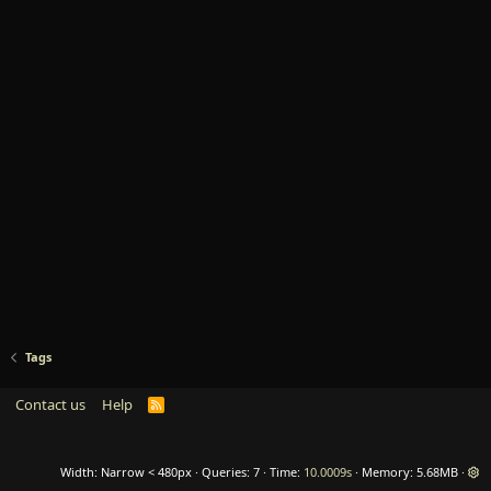
Tags
Contact us
Help
R
S
S
Width
Queries
7
Time
10.0009s
Memory
5.68MB